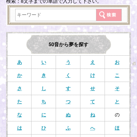
検索：8文字までの単語で入力して下さい。
50音から夢を探す
あ
い
う
え
お
か
き
く
け
こ
さ
し
す
せ
そ
た
ち
つ
て
と
な
に
ぬ
ね
の
は
ひ
ふ
へ
ほ