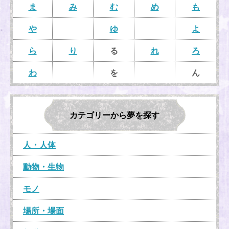
ま
み
む
め
も
や
ゆ
よ
ら
り
る
れ
ろ
わ
を
ん
カテゴリーから夢を探す
人・人体
動物・生物
モノ
場所・場面