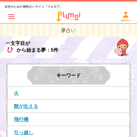
女性のための無料占いサイト『プルモア』
夢占い
一文字目が
ひ
から始まる夢：5件
キーワード
火
髭が生える
飛行機
引っ越し