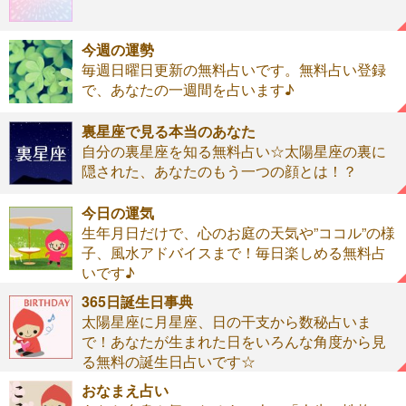
今週の運勢
毎週日曜日更新の無料占いです。無料占い登録
で、あなたの一週間を占います♪
裏星座で見る本当のあなた
自分の裏星座を知る無料占い☆太陽星座の裏に
隠された、あなたのもう一つの顔とは！？
今日の運気
生年月日だけで、心のお庭の天気や”ココル”の様
子、風水アドバイスまで！毎日楽しめる無料占
いです♪
365日誕生日事典
太陽星座に月星座、日の干支から数秘占いま
で！あなたが生まれた日をいろんな角度から見
る無料の誕生日占いです☆
おなまえ占い