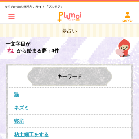
女性のための無料占いサイト『プルモア』
夢占い
一文字目が
ね
から始まる夢：4件
キーワード
猫
ネズミ
寝坊
粘土細工をする