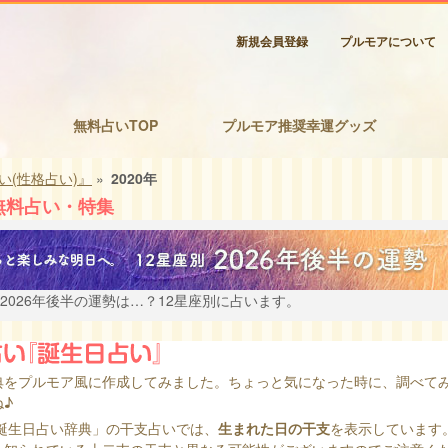
新規会員登録
プルモアについて
無料占いTOP
プルモア推奨幸運グッズ
い(性格占い)』
»
2020年
無料占い・特集
2026年後半の運勢は…？12星座別に占います。
典をプルモア風に作成してみました。ちょっと気になった時に、調べて
♪
日誕生日占い辞典」の干支占いでは、
生まれた日の干支
を表示しています