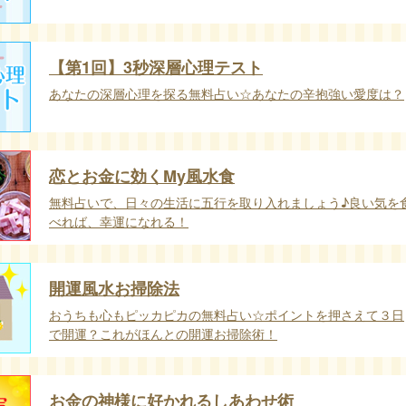
【第1回】3秒深層心理テスト
あなたの深層心理を探る無料占い☆あなたの辛抱強い愛度は？
恋とお金に効くMy風水食
無料占いで、日々の生活に五行を取り入れましょう♪良い気を
べれば、幸運になれる！
開運風水お掃除法
おうちも心もピッカピカの無料占い☆ポイントを押さえて３日
で開運？これがほんとの開運お掃除術！
お金の神様に好かれるしあわせ術