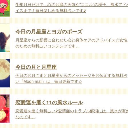
生年月日だけで、心のお庭の天気や”ココル”の様子、風水アド
イスまで！毎日楽しめる無料占いです♪
今日の月星座とヨガのポーズ
月星座からの影響に合わせた心と身体ケアのアドバイス☆女性
のための無料占いコンテンツです。
今日の月と月星座
今日のお月さまと月星座からのメッセージをお伝えする無料占
い『Moon mail』は、毎日更新です☆
恋愛運を磨く11の風水ルール
恋愛運を磨く無料占い♪愛情面のトラブル解消には、風水が有
なのです。