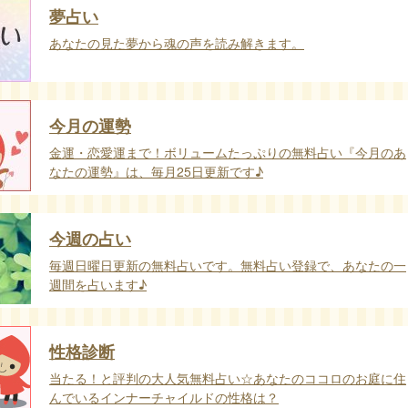
夢占い
あなたの見た夢から魂の声を読み解きます。
今月の運勢
金運・恋愛運まで！ボリュームたっぷりの無料占い『今月のあ
なたの運勢』は、毎月25日更新です♪
今週の占い
毎週日曜日更新の無料占いです。無料占い登録で、あなたの一
週間を占います♪
性格診断
当たる！と評判の大人気無料占い☆あなたのココロのお庭に住
んでいるインナーチャイルドの性格は？