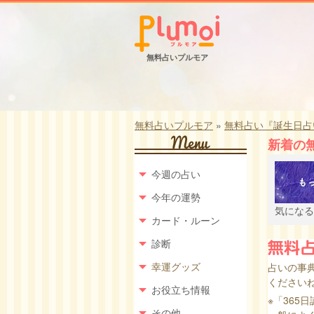
無料占いプルモア
無料占いプルモア
»
無料占い『誕生日占
新着の
今週の占い
今年の運勢
気になる
カード・ルーン
診断
幸運グッズ
占いの事
くださいね
お役立ち情報
※「365
その他