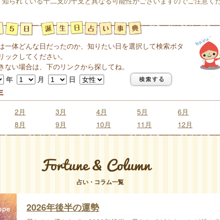
く知られている十二支の干支と異なる可能性がございますのでご注意く
は一体どんな日だったのか、知りたい日を選択して検索ボタ
リックしてください。
きない場合は、下のリンクから探してね。
年
月
日
年
2月
3月
4月
5月
6月
8月
9月
10月
11月
12月
占い・コラム一覧
2026年後半の運勢