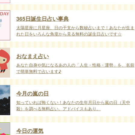
365日誕生日占い事典
太陽星座に月星座、日の干支から数秘占いまで！あなたが生ま
れた日をいろんな角度から見る無料の誕生日占いです☆
おなまえ占い
あなた自身や気になるあの人の「人生・性格・運勢」を、名前
で簡単無料で占います♪
今月の嵐の日
知っていれば怖くない！あなたの生年月日から嵐の日（天中
殺）を調べる無料占い。アドバイスもあり。
今日の運気