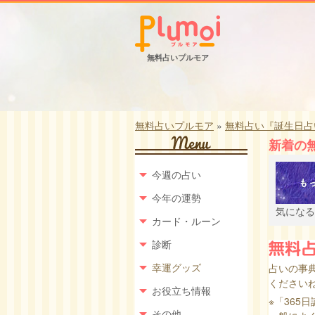
無料占いプルモア
無料占いプルモア
»
無料占い『誕生日占
新着の
今週の占い
今年の運勢
気になる
カード・ルーン
診断
幸運グッズ
占いの事
くださいね
お役立ち情報
※「365
その他