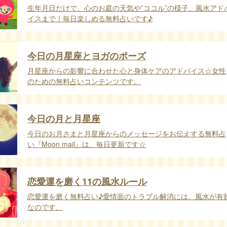
生年月日だけで、心のお庭の天気や”ココル”の様子、風水アド
イスまで！毎日楽しめる無料占いです♪
今日の月星座とヨガのポーズ
月星座からの影響に合わせた心と身体ケアのアドバイス☆女性
のための無料占いコンテンツです。
今日の月と月星座
今日のお月さまと月星座からのメッセージをお伝えする無料占
い『Moon mail』は、毎日更新です☆
恋愛運を磨く11の風水ルール
恋愛運を磨く無料占い♪愛情面のトラブル解消には、風水が有
なのです。