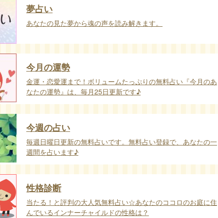
夢占い
あなたの見た夢から魂の声を読み解きます。
今月の運勢
金運・恋愛運まで！ボリュームたっぷりの無料占い『今月のあ
なたの運勢』は、毎月25日更新です♪
今週の占い
毎週日曜日更新の無料占いです。無料占い登録で、あなたの一
週間を占います♪
性格診断
当たる！と評判の大人気無料占い☆あなたのココロのお庭に住
んでいるインナーチャイルドの性格は？