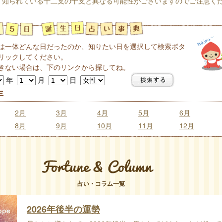
く知られている十二支の干支と異なる可能性がございますのでご注意く
は一体どんな日だったのか、知りたい日を選択して検索ボタ
リックしてください。
きない場合は、下のリンクから探してね。
年
月
日
年
2月
3月
4月
5月
6月
8月
9月
10月
11月
12月
占い・コラム一覧
2026年後半の運勢