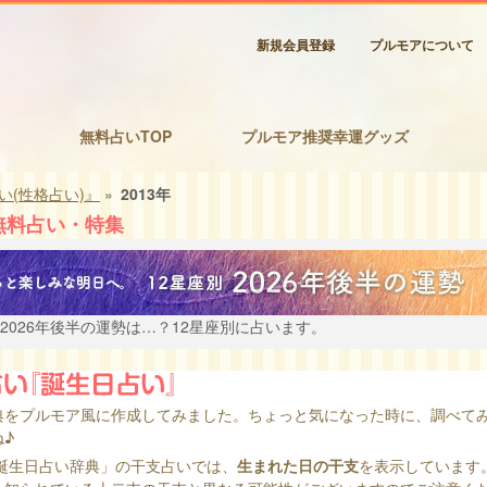
新規会員登録
プルモアについて
無料占いTOP
プルモア推奨幸運グッズ
い(性格占い)』
»
2013年
無料占い・特集
2026年後半の運勢は…？12星座別に占います。
典をプルモア風に作成してみました。ちょっと気になった時に、調べて
♪
日誕生日占い辞典」の干支占いでは、
生まれた日の干支
を表示しています