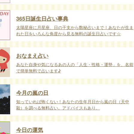
365日誕生日占い事典
太陽星座に月星座、日の干支から数秘占いまで！あなたが生ま
れた日をいろんな角度から見る無料の誕生日占いです☆
おなまえ占い
あなた自身や気になるあの人の「人生・性格・運勢」を、名前
で簡単無料で占います♪
今月の嵐の日
知っていれば怖くない！あなたの生年月日から嵐の日（天中
殺）を調べる無料占い。アドバイスもあり。
今日の運気