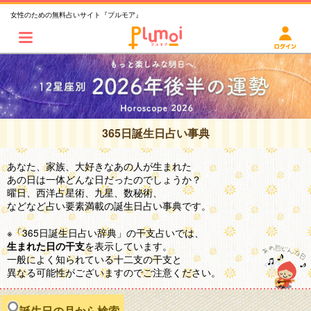
女性のための無料占いサイト『プルモア』
365日誕生日占い事典
あなた、家族、大好きなあの人が生まれた
あの日は一体どんな日だったのでしょうか？
曜日、西洋占星術、九星、数秘術、
などなど占い要素満載の誕生日占い事典です。
※「365日誕生日占い辞典」の干支占いでは、
を表示しています。
生まれた日の干支
一般によく知られている十二支の干支と
異なる可能性がございますのでご注意ください。
誕生日の月から検索