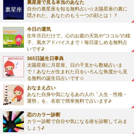
裏星座で見る本当のあなた
自分の裏星座を知る無料占い☆太陽星座の裏に
隠された、あなたのもう一つの顔とは！？
今日の運気
生年月日だけで、心のお庭の天気や”ココル”の様
子、風水アドバイスまで！毎日楽しめる無料占
いです♪
365日誕生日事典
太陽星座に月星座、日の干支から数秘占いま
で！あなたが生まれた日をいろんな角度から見
る無料の誕生日占いです☆
おなまえ占い
あなた自身や気になるあの人の「人生・性格・
運勢」を、名前で簡単無料で占います♪
恋のカラー診断
カラー診断で自分や気になる彼を診断してみま
しょう♪