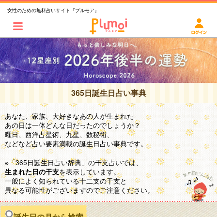
女性のための無料占いサイト『プルモア』
365日誕生日占い事典
あなた、家族、大好きなあの人が生まれた
あの日は一体どんな日だったのでしょうか？
曜日、西洋占星術、九星、数秘術、
などなど占い要素満載の誕生日占い事典です。
※「365日誕生日占い辞典」の干支占いでは、
を表示しています。
生まれた日の干支
一般によく知られている十二支の干支と
異なる可能性がございますのでご注意ください。
誕生日の月から検索