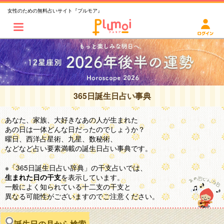
女性のための無料占いサイト『プルモア』
365日誕生日占い事典
あなた、家族、大好きなあの人が生まれた
あの日は一体どんな日だったのでしょうか？
曜日、西洋占星術、九星、数秘術、
などなど占い要素満載の誕生日占い事典です。
※「365日誕生日占い辞典」の干支占いでは、
を表示しています。
生まれた日の干支
一般によく知られている十二支の干支と
異なる可能性がございますのでご注意ください。
誕生日の月から検索