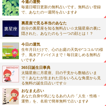
今週の運勢
毎週日曜日更新の無料占いです。無料占い登録
で、あなたの一週間を占います♪
裏星座で見る本当のあなた
自分の裏星座を知る無料占い☆太陽星座の裏に
隠された、あなたのもう一つの顔とは！？
今日の運気
生年月日だけで、心のお庭の天気や”ココル”の様
子、風水アドバイスまで！毎日楽しめる無料占
いです♪
365日誕生日事典
太陽星座に月星座、日の干支から数秘占いま
で！あなたが生まれた日をいろんな角度から見
る無料の誕生日占いです☆
おなまえ占い
あなた自身や気になるあの人の「人生・性格・
運勢」を、名前で簡単無料で占います♪