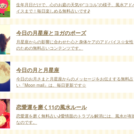
生年月日だけで、心のお庭の天気や”ココル”の様子、風水アド
イスまで！毎日楽しめる無料占いです♪
今日の月星座とヨガのポーズ
月星座からの影響に合わせた心と身体ケアのアドバイス☆女性
のための無料占いコンテンツです。
今日の月と月星座
今日のお月さまと月星座からのメッセージをお伝えする無料占
い『Moon mail』は、毎日更新です☆
恋愛運を磨く11の風水ルール
恋愛運を磨く無料占い♪愛情面のトラブル解消には、風水が有
なのです。