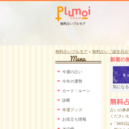
無料占いプルモア
無料占いプルモア
»
無料占い『誕生日占
新着の
今週の占い
今年の運勢
気になる
カード・ルーン
診断
幸運グッズ
占いの事
くださいね
お役立ち情報
※「365
その他