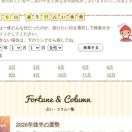
く知られている十二支の干支と異なる可能性がございますのでご注意く
は一体どんな日だったのか、知りたい日を選択して検索ボタ
リックしてください。
きない場合は、下のリンクから探してね。
年
月
日
年
2月
3月
4月
5月
6月
8月
9月
10月
11月
12月
占い・コラム一覧
2026年後半の運勢