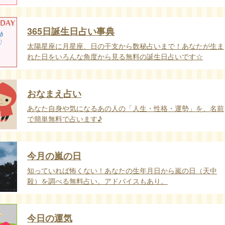
365日誕生日占い事典
太陽星座に月星座、日の干支から数秘占いまで！あなたが生ま
れた日をいろんな角度から見る無料の誕生日占いです☆
おなまえ占い
あなた自身や気になるあの人の「人生・性格・運勢」を、名前
で簡単無料で占います♪
今月の嵐の日
知っていれば怖くない！あなたの生年月日から嵐の日（天中
殺）を調べる無料占い。アドバイスもあり。
今日の運気