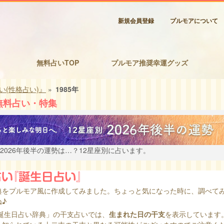
新規会員登録
プルモアについて
無料占いTOP
プルモア推奨幸運グッズ
い(性格占い)』
»
1985年
無料占い・特集
2026年後半の運勢は…？12星座別に占います。
典をプルモア風に作成してみました。ちょっと気になった時に、調べて
♪
日誕生日占い辞典」の干支占いでは、
生まれた日の干支
を表示しています