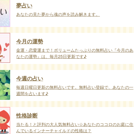
夢占い
あなたの見た夢から魂の声を読み解きます。
今月の運勢
金運・恋愛運まで！ボリュームたっぷりの無料占い『今月のあ
なたの運勢』は、毎月25日更新です♪
今週の占い
毎週日曜日更新の無料占いです。無料占い登録で、あなたの一
週間を占います♪
性格診断
当たる！と評判の大人気無料占い☆あなたのココロのお庭に住
んでいるインナーチャイルドの性格は？