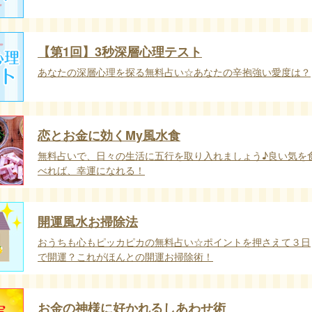
【第1回】3秒深層心理テスト
あなたの深層心理を探る無料占い☆あなたの辛抱強い愛度は？
恋とお金に効くMy風水食
無料占いで、日々の生活に五行を取り入れましょう♪良い気を
べれば、幸運になれる！
開運風水お掃除法
おうちも心もピッカピカの無料占い☆ポイントを押さえて３日
で開運？これがほんとの開運お掃除術！
お金の神様に好かれるしあわせ術