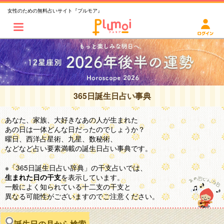
女性のための無料占いサイト『プルモア』
365日誕生日占い事典
あなた、家族、大好きなあの人が生まれた
あの日は一体どんな日だったのでしょうか？
曜日、西洋占星術、九星、数秘術、
などなど占い要素満載の誕生日占い事典です。
※「365日誕生日占い辞典」の干支占いでは、
を表示しています。
生まれた日の干支
一般によく知られている十二支の干支と
異なる可能性がございますのでご注意ください。
誕生日の月から検索