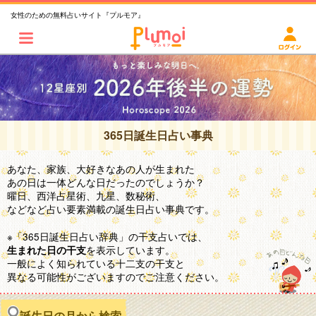
女性のための無料占いサイト『プルモア』
365日誕生日占い事典
あなた、家族、大好きなあの人が生まれた
あの日は一体どんな日だったのでしょうか？
曜日、西洋占星術、九星、数秘術、
などなど占い要素満載の誕生日占い事典です。
※「365日誕生日占い辞典」の干支占いでは、
を表示しています。
生まれた日の干支
一般によく知られている十二支の干支と
異なる可能性がございますのでご注意ください。
誕生日の月から検索