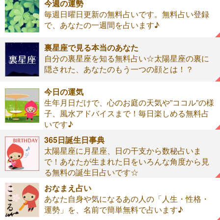
今週の運勢
毎週日曜日更新の無料占いです。無料占い登録
で、あなたの一週間を占います♪
裏星座で見る本当のあなた
自分の裏星座を知る無料占い☆太陽星座の裏に
隠された、あなたのもう一つの顔とは！？
今日の運気
生年月日だけで、心のお庭の天気や”ココル”の様
子、風水アドバイスまで！毎日楽しめる無料占
いです♪
365日誕生日事典
太陽星座に月星座、日の干支から数秘占いま
で！あなたが生まれた日をいろんな角度から見
る無料の誕生日占いです☆
おなまえ占い
あなた自身や気になるあの人の「人生・性格・
運勢」を、名前で簡単無料で占います♪