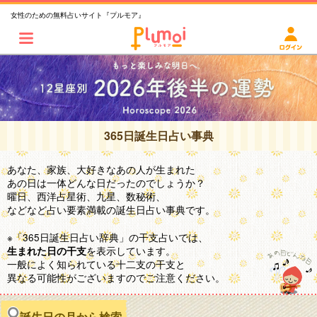
女性のための無料占いサイト『プルモア』
365日誕生日占い事典
あなた、家族、大好きなあの人が生まれた
あの日は一体どんな日だったのでしょうか？
曜日、西洋占星術、九星、数秘術、
などなど占い要素満載の誕生日占い事典です。
※「365日誕生日占い辞典」の干支占いでは、
を表示しています。
生まれた日の干支
一般によく知られている十二支の干支と
異なる可能性がございますのでご注意ください。
誕生日の月から検索