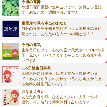
今週の運勢
毎週日曜日更新の無料占いです。無料占い登録
で、あなたの一週間を占います♪
裏星座で見る本当のあなた
自分の裏星座を知る無料占い☆太陽星座の裏に
隠された、あなたのもう一つの顔とは！？
今日の運気
生年月日だけで、心のお庭の天気や”ココル”の様
子、風水アドバイスまで！毎日楽しめる無料占
いです♪
365日誕生日事典
太陽星座に月星座、日の干支から数秘占いま
で！あなたが生まれた日をいろんな角度から見
る無料の誕生日占いです☆
おなまえ占い
あなた自身や気になるあの人の「人生・性格・
運勢」を、名前で簡単無料で占います♪