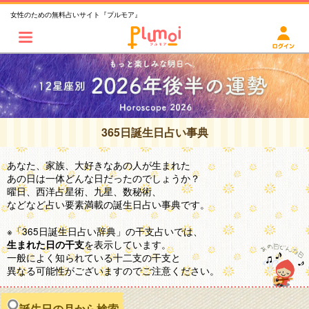
女性のための無料占いサイト『プルモア』
365日誕生日占い事典
あなた、家族、大好きなあの人が生まれた
あの日は一体どんな日だったのでしょうか？
曜日、西洋占星術、九星、数秘術、
などなど占い要素満載の誕生日占い事典です。
※「365日誕生日占い辞典」の干支占いでは、
を表示しています。
生まれた日の干支
一般によく知られている十二支の干支と
異なる可能性がございますのでご注意ください。
誕生日の月から検索