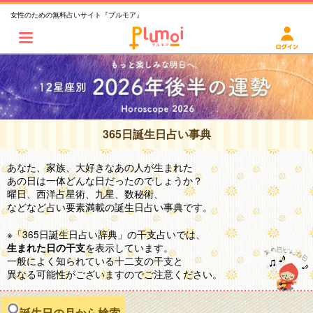
女性のための無料占いサイト『プルモア』
365日誕生日占い事典
あなた、家族、大好きなあの人が生まれた
あの日は一体どんな日だったのでしょうか？
曜日、西洋占星術、九星、数秘術、
などなど占い要素満載の誕生日占い事典です。
※「365日誕生日占い辞典」の干支占いでは、
を表示しています。
生まれた日の干支
一般によく知られている十二支の干支と
異なる可能性がございますのでご注意ください。
誕生日の月から検索