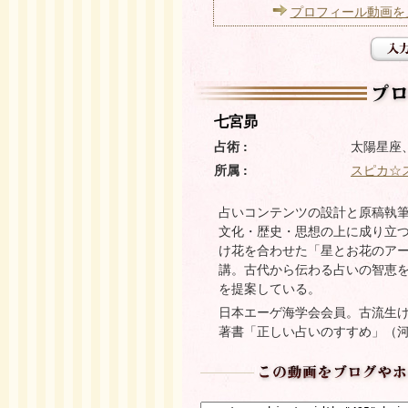
プロフィール動画を
七宮昴
占術 :
太陽星座
所属 :
スピカ☆
占いコンテンツの設計と原稿執
文化・歴史・思想の上に成り立
け花を合わせた「星とお花のア
講。古代から伝わる占いの智恵
を提案している。
日本エーゲ海学会会員。古流生
著書「正しい占いのすすめ」（