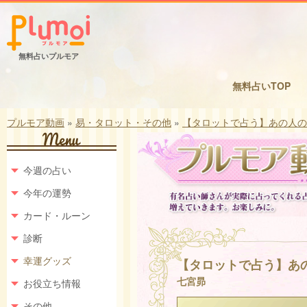
無料占いプルモア
無料占いTOP
プルモア動画
»
易・タロット・その他
»
【タロットで占う】あの人の
今週の占い
今年の運勢
カード・ルーン
診断
幸運グッズ
【タロットで占う】あ
七宮昴
お役立ち情報
その他