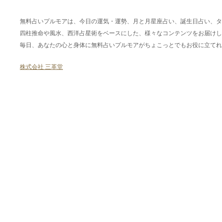
無料占いプルモアは、今日の運気・運勢、月と月星座占い、誕生日占い、タ
四柱推命や風水、西洋占星術をベースにした、様々なコンテンツをお届けし
毎日、あなたの心と身体に無料占いプルモアがちょこっとでもお役に立てれ
株式会社 三革堂