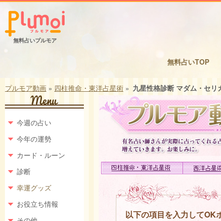
無料占いプルモア
無料占いTOP
プルモア動画
»
四柱推命・東洋占星術
»
九星性格診断 マダム・セリ
今週の占い
今年の運勢
カード・ルーン
診断
幸運グッズ
お役立ち情報
以下の項目を入力してOK
その他