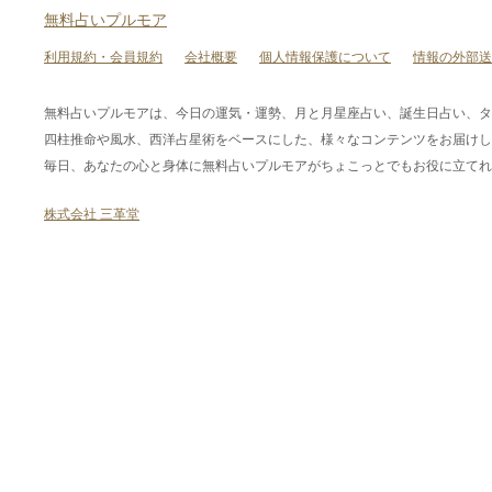
無料占いプルモア
利用規約・会員規約
会社概要
個人情報保護について
情報の外部送
無料占いプルモアは、今日の運気・運勢、月と月星座占い、誕生日占い、タ
四柱推命や風水、西洋占星術をベースにした、様々なコンテンツをお届けし
毎日、あなたの心と身体に無料占いプルモアがちょこっとでもお役に立てれ
株式会社 三革堂